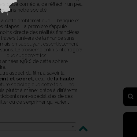
vers cette comédie, de réfléchir un peu
ce
dans notre société.
d à cette problématique — banque et
s étapes. La première s’appuie
oins directe des réalités financières.
 travers l’univers de la finance sans
e mais en s’appuyant essentiellement
stions. La troisième enfin s’interrogera
s — que suggèrent les
s années 1980) de cette sphère
re.
tre aspect du film, à savoir la
eint et secret
, celui de
la haute
 nature sociologique cette fois — ne
ais plutôt à mener grâce à différents
ticipants non-spécialistes de ces
iller ou de s’exprimer qui varient