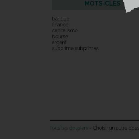
MOTS-CLÉS
banque
finance
capitalisme
bourse
argent
subprime subprimes
Tous les dossiers
- Choisir un autre dos