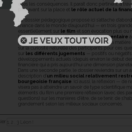
elles les conséquences. Il paraît donc pertinent, à tra
plus avant sur la place et
le rôle actuel de la finan
Le dossier pédagogique proposé ici s’attache d’abor
finance dans le monde d’aujourd’hui — en trois grande
essentiellement sur
le film
et son évocation plus ou m
La seconde suggère
un parcours documentaire
à
prétendre parvenir à un savoir spécialisé en la matièr
sur la curiosité naturelle des participants pour ces que
sur
les différents jugements
— positifs ou négatif
développements actuels (depuis environ le début de
financière qui a pris aujourd’hui une dimension planétai
Dans une seconde partie, le dossier reviendra sur un au
description d’
un milieu social relativement restr
bourgeoisie française
. Ici aussi, la réflexion — de
visera pas à atteindre un savoir de type scientifique m
éléments du film une première réflexion (avec des par
questions) sur les manières d’être, de se tenir, de s’hab
grandement selon les milieux sociaux concernés.
sier
1, 2 , 3 Léon !