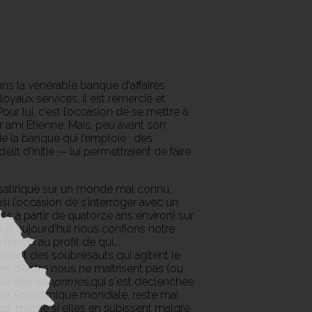
s la vénérable banque d'affaires
oyaux services, il est remercié et
our lui, c’est l’occasion de se mettre à
r ami Étienne. Mais, peu avant son
de la banque qui l’emploie : des
it d’initié — lui permettraient de faire
atirique sur un monde mal connu,
nsi l’occasion de s’interroger avec un
ts à partir de quatorze ans environ) sur
tous aujourd’hui nous confions notre
nt ni au profit de qui...
rement des soubresauts qui agitent le
t d'entre nous ne maîtrisent pas (ou
rise des
subprimes
,qui s'est déclenchée
rise économique mondiale, reste mal
s, même si elles en subissent malgré