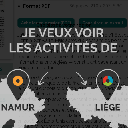
Format PDF
36 pages, 210 x 297, 5,6€
Consulter un extrait
Choisissez votre région
Julien Foucault est employé comme maître d’hôtel dan
Berthin-Schwartz. Mais après dix-sept ans de bons et l
envisage alors une reconversion dans la restauration. P
son compte et d’ouvrir un restaurant avec son meilleu
départ, le hasard lui permet d’entrer dans les secrets 
informations privilégiées — constituant cependant un dél
rapidement fortune…
S
Erreur de la banque en votre faveur
est une comédie s
celui de la banque et de la finance en général. C’est ai
large public (scolaire ou non, d’adultes ou d’adolescen
ces institutions financières auxquelles pratiquement 
ÉS
argent sans trop savoir cependant quel usage elles en fo
Par ailleurs, presse et médias nous informent réguliè
monde des banques et des Bourses bien que la plupar
peu) les mécanismes de la finance. Ainsi encore, la c
en 2008 aux États-Unis avant de se transformer en c
connue et incompréhensible à beaucoup de personne