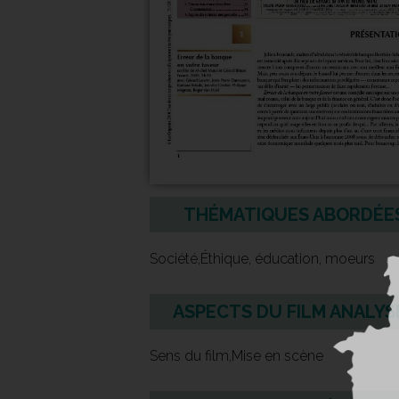
THÉMATIQUES ABORDÉE
Société,Éthique, éducation, moeurs
ASPECTS DU FILM ANALYS
Sens du film,Mise en scène