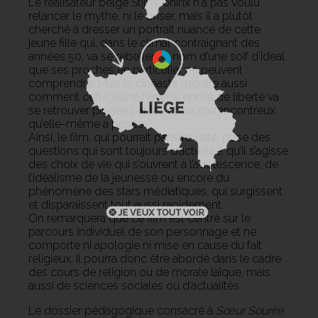
Le réalisateur belge Stijn Coninx n'a pas voulu
relancer le mythe, ni le briser, mais il a plutôt
cherché à dresser un portrait nuancé de cette
jeune fille qui, dans le climat contraignant des
années 50, va se rebeller au nom d’une soif d’idéal
que ses proches en particulier ne peuvent
comprendre. Mais le cinéaste montre aussi
comment cette jeune femme éprise de liberté va
se retrouver piégée par les choix malencontreux
qu’elle-même a posés.
Ainsi, le film, qui pourrait paraître daté, pose des
questions qui sont toujours d’actualité, qu’il s’agisse
des choix de vie qui s’ouvrent à l’adolescence, de
l’idéalisme de la jeunesse ou encore du
phénomène des stars médiatiques, qui surgissent
et disparaissent tout aussi rapidement.
On remarquera que ce film est centré sur le
parcours individuel de son personnage et ne
comporte ni apologie ni mise en cause du fait
religieux. Il pourra donc être abordé dans le cadre
des cours de religion ou de morale laïque, mais
aussi de sciences sociales ou d’actualités.
Le dossier pédagogique consacré à
Sœur Sourire