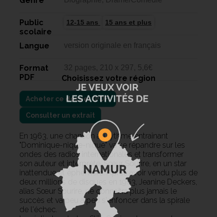
Genre
Public
12-15 ans
15 ans et plus
scolaire
Langue
version originale en français
Format
32 pages, 210 x 297, 5,6€
PDF
Choisissez votre région
Consulter un extrait
En 1963, une chanson au rythme entraînant
"Dominique-nique-nique" va se répandre sur les
ondes des radios internationales et transformer
son auteur et interprète, Sœur Sourire, en un star
inattendue et éphémère. Après avoir vendu plus de
deux millions de disques en 1963, Jeanine Deckers,
alias Sœur Sourire, ne connaîtra plus jamais le
succès et va peu à peu s'enfoncer dans la spirale
de l'échec.