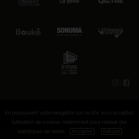
En poursuivant votre navigation sur ce site, vous acceptez
© 2026 CENTRE CULTUREL LES GRIGNOUX ASBL -
Kit presse
-
Conditions générales d'utilisation
-
Règlement
l’utilisation de cookies, notamment pour réaliser des
concours
statistiques de visites.
Accepter
Refuser
Medias