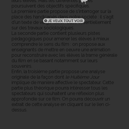
leurs élèves. Mais les différentes parties
poursuivent des objectifs spécifiques.
La première partie propose de s'interroger sur la
place des handicapés dans notre société : il s'agit
d'un texte de vulgarisation basé essentiellement
sur des travaux sociologiques.
La seconde partie contient plusieurs pistes
pédagogiques pour amener les élèves à mieux
comprendre le sens du film : on propose aux
enseignants de mettre en oeuvre une animation
pour reconstruire avec les élèves la trame générale
du film en se basant notamment sur leurs
souvenirs.
Enfin, la troisième partie propose une analyse
originale de la façon dont
le Huitième Jour
implique de manière affective le spectateur. Cette
partie plus théorique pourra intéresser tous les
spectateurs qui souhaitent une réflexion plus
approfondie sur ce film. On pourra découvrir un
extrait de cette analyse en cliquant sur le lien ci-
dessus.