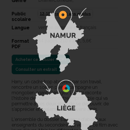
Genre
Drame/Comédie,
Public
12-15 ans
15 ans et plus
scolaire
Langue
version originale en français
Format
64 pages, 210 x 297, 5,6€
PDF
Consulter un extrait
Harry, un cadre trop absorbé par son travail,
rencontre un soir en pleine campagne un
mongolien égaré, Georges. Le film raconte
l'histoire de cette rencontre improbable qui va
permettre à ces deux êtres de se découvrir, de
s'apprécier et finalement de devenir amis.
L'ensemble du dossier s'adresse d'abord aux
enseignants du secondaire qui verront ce film avec