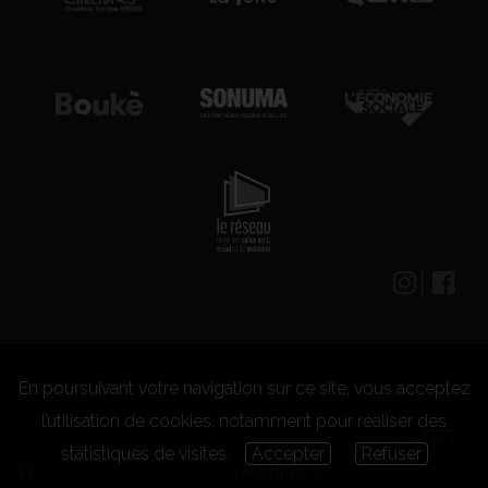
En poursuivant votre navigation sur ce site, vous acceptez
© 2026 CENTRE CULTUREL LES GRIGNOUX ASBL -
Kit presse
-
Conditions générales d'utilisation
-
Règlement
l’utilisation de cookies, notamment pour réaliser des
concours
statistiques de visites.
Accepter
Refuser
Medias