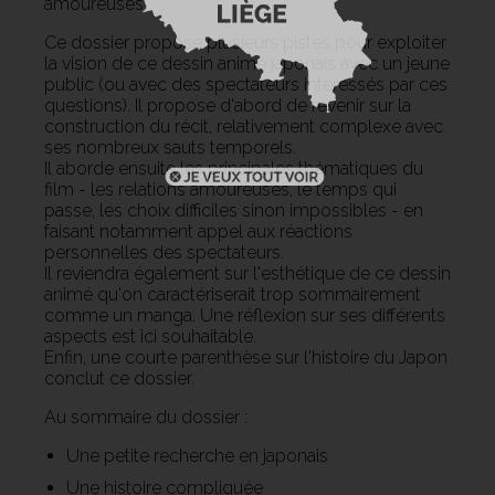
amoureuses.
Ce dossier propose plusieurs pistes pour exploiter
la vision de ce dessin animé japonais avec un jeune
public (ou avec des spectateurs intéressés par ces
questions). Il propose d'abord de revenir sur la
construction du récit, relativement complexe avec
ses nombreux sauts temporels.
Il aborde ensuite les principales thématiques du
film - les relations amoureuses, le temps qui
passe, les choix difficiles sinon impossibles - en
faisant notamment appel aux réactions
personnelles des spectateurs.
Il reviendra également sur l'esthétique de ce dessin
animé qu'on caractériserait trop sommairement
comme un manga. Une réflexion sur ses différents
aspects est ici souhaitable.
Enfin, une courte parenthèse sur l'histoire du Japon
conclut ce dossier.
Au sommaire du dossier :
Une petite recherche en japonais
Une histoire compliquée