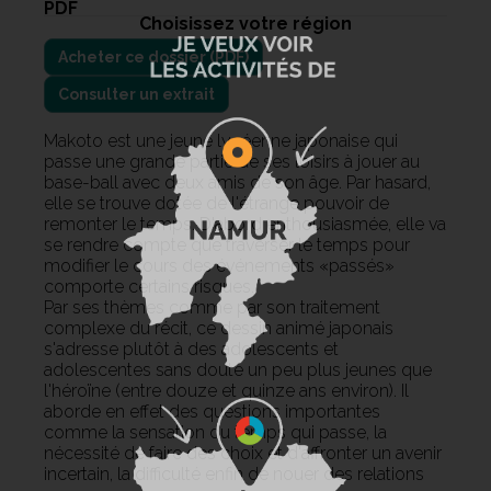
PDF
Choisissez votre région
Consulter un extrait
Makoto est une jeune lycéenne japonaise qui
passe une grande partie de ses loisirs à jouer au
base-ball avec deux amis de son âge. Par hasard,
elle se trouve dotée de l'étrange pouvoir de
remonter le temps. D'abord enthousiasmée, elle va
se rendre compte que traverser le temps pour
modifier le cours des événements «passés»
comporte certains risques.
Par ses thèmes comme par son traitement
complexe du récit, ce dessin animé japonais
s'adresse plutôt à des adolescents et
adolescentes sans doute un peu plus jeunes que
l'héroïne (entre douze et quinze ans environ). Il
aborde en effet des questions importantes
comme la sensation du temps qui passe, la
nécessité de faire des choix et d'affronter un avenir
incertain, la difficulté enfin de nouer des relations