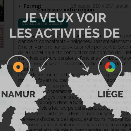
Format
28 pages, 210 x 297, gratuit
Choisissez votre région
Consulter le dossier
La Couleur du Sacrifice
est un documentaire qui repo
d'anciens combattants «indigènes» (essentiellement d
l'ancien «Empire français». Leur rôle pendant la Sec
de la Libération, a été complètement gommé de l'Histoi
été privés de leurs pensions d'anciens combattants o
«cristallisées» selon l'expression officielle, par des me
injustes.
S
C'est à la rencontre de tous ces hommes qu'est parti
dans des foyers où beaucoup d'entre eux sont contrain
famille, pour ne pas perdre leurs droits à une maigr
les plus âgés disparaissent dans une froide indifféren
Ces témoignages viennent alors s'insérer dans un parco
ÉS
hommes plongés dans la Seconde Guerre mondiale à 
mêlés, parfois à leur corps défendant, aux affres de la
Cette leçon d'histoire — dans le meilleur sens du te
interviews d'acteurs de l'époque (africains, nord-afric
d'historiens, reconstitutions théâtrales et cinématogr
film permet ainsi de mieux comprendre les liens mult