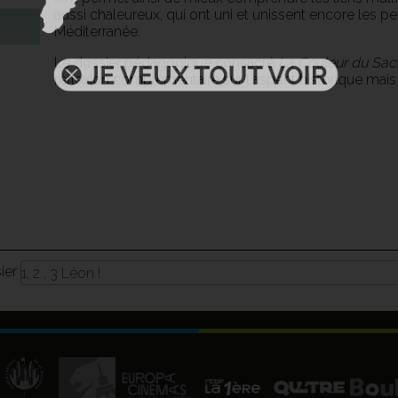
aussi chaleureux, qui ont uni et unissent encore les 
Méditerranée.
Le dossier pédagogique consacré
La Couleur du Sacr
réflexion complémentaire sur l'aspect historique mai
sier
1, 2 , 3 Léon !