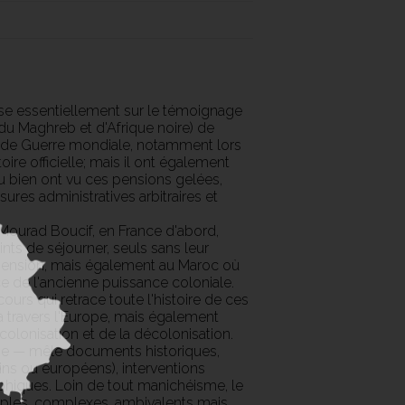
se essentiellement sur le témoignage
u Maghreb et d'Afrique noire) de
onde Guerre mondiale, notamment lors
re officielle; mais il ont également
u bien ont vu ces pensions gelées,
sures administratives arbitraires et
 Mourad Boucif, en France d'abord,
ts de séjourner, seuls sans leur
e pension, mais également au Maroc où
ce de l'ancienne puissance coloniale.
urs qui retrace toute l'histoire de ces
travers l'Europe, mais également
 colonisation et de la décolonisation.
rme — mêle documents historiques,
ains ou européens), interventions
aphiques. Loin de tout manichéisme, le
iples, complexes, ambivalents mais