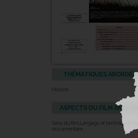
THÉMATIQUES ABORDÉE
Histoire
ASPECTS DU FILM ANALYS
Sens du film,Langage et techniques du
documentaire