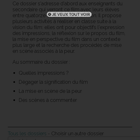
Ce dossier s'adresse d'abord aux enseignants du
secondaire qui verront ce film avec leurs élèves
entre quatorze et dix-huit ans environ. Il propose
plusieurs activités à réaliser en classe suite à la
vision du film: elles ont pour objectifs l'expression
des impressions, la réflexion sur le propos du film,
la mise en perspective du film dans un contexte
plus large et la recherche des procédés de mise
en scène associés à la peur.
Au sommaire du dossier :
Quelles impressions ?
Dégager la signification du film
La mise en scène de la peur
Des scènes à commenter
Tous les dossiers
- Choisir un autre dossier