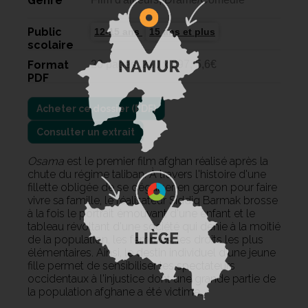
Genre
Public
12-15 ans
15 ans et plus
scolaire
Format
20 pages, 210 x 297, 5,6€
PDF
Consulter un extrait
Osama
est le premier film afghan réalisé après la
chute du régime taliban. À travers l'histoire d'une
fillette obligée de se déguiser en garçon pour faire
vivre sa famille, le réalisateur Siddiq Barmak brosse
à la fois le portrait émouvant d'une enfant et le
tableau révoltant d'une société qui dénie à la moitié
de la population, les femmes, les droits les plus
élémentaires. Ainsi, le destin individuel d'une jeune
fille permet de sensibiliser les spectateurs
occidentaux à l'injustice dont une grande partie de
la population afghane a été victime.