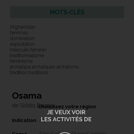
MOTS-CLÉS
Afghanistan
femmes
domination
exploitation
masculin féminin
traditionnalisme
féminisme
archaïque archaïques archaïsme
tradition traditions
Osama
de Siddiq Barmak
Choisissez votre région
Indication
Aghanistan, 2003, 1 h 23
Film d'ailleurs, Drame/Comédie