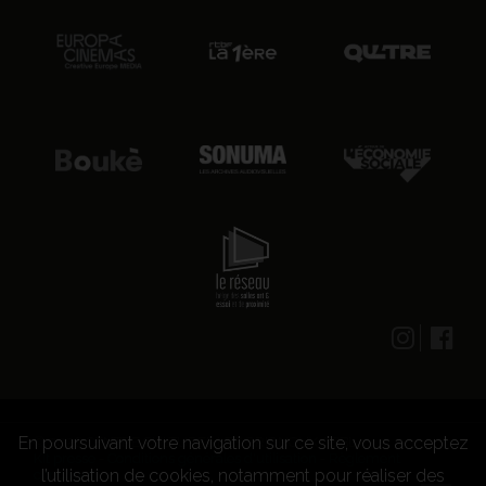
En poursuivant votre navigation sur ce site, vous acceptez
© 2026 CENTRE CULTUREL LES GRIGNOUX ASBL -
Kit presse
-
Conditions générales d'utilisation
-
Règlement
l’utilisation de cookies, notamment pour réaliser des
concours