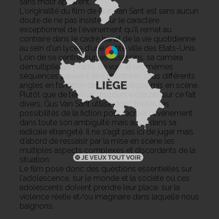
sans motif apparent.
L'originalité du film de Gus Van Sant est sans aucun
doute de ne pas insister sur le caractère
exceptionnel de l'événement qu'il remet au
contraire dans le cadre banal de la vie quotidienne
au sein d'un lycée d'une petite ville des Etats-Unis.
Loin de se centrer sur les assassins, sa caméra
démultiplie les points de vue, et les mêmes
séquences peuvent être montrées sous différents
angles en fonction des personnages mis en scène.
Plutôt que de tenir un discours explicatif sur ce fait
divers, Gus Van Sant utilise donc toutes les
possibilités de la fiction pour recréer l'événement
dans toute son ambiguïté mais aussi dans sa
radicale étrangeté. Il ne s'agit pas ici de juger mais
d'abord de ressaisir par la mise en scène les
multiples aspects complexes et discordants de la
situation.
Le film pose donc des questions essentielles sur
l'adolescence, sur le monde et la société où ces
adolescents doivent prendre leur place, sur la
violence réelle et/ou imaginaire dans laquelle nous
baignons.