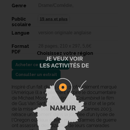
Genre
Drame/Comédie,
Public
15 ans et plus
scolaire
Langue
version originale anglaise
Format
28 pages, 210 x 297, 5,6€
PDF
Choisissez votre région
Consulter un extrait
Inspiré d'un fait divers qui a profondément marqué
l'Amérique (il a également inspiré le documentaire
de Michael Moore,
Bowling for Columbine
) le film
de Gus Van Sant, qui a reçu la Palme d'or et le prix
de la mise en scène au Festival de Cannes 2003,
retrace un moment dans la journée d'un lycée de
l'Oregon où deux élèves munis d'armes de guerre
ont assassiné des dizaines de leurs camarades