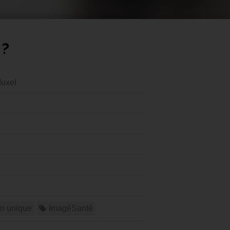
 ?
Muxel
on unique
ImagéSanté