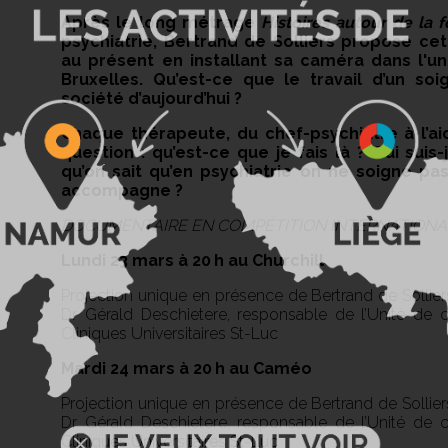
Après le long métrage
Histoires autour de la f
psychiatrie, Bertrand de Solliers propose cett
au présent en installant sa caméra dans l'uni
Bruxelles. Qu’est-ce que le travail d’un s
société d’aujourd’hui ?
Chaque thérapeute, du chef-psychiatre à l’ai
question : qu’est-ce que je fais là ? Qui suis
qu’on sait qu’en psychiatrie on ne soigne pa
accompagne ?
DOCUMENTAIRE EN COMPÉTITION INTERNATIONA
Lundi 23 mars à 20 h au Churchill
Projection unique en présence de Bertrand de Solliers 
Dr Gérald Deschietere, responsable de l’Unité de c
Cliniques Universitaires St-Luc
Mardi 24 mars à 20 h au Caméo
Projection unique en présence de Bertrand de Solliers 
Dr Gérald Deschietere, responsable de l’Unité de c
Cliniques Universitaires St-Luc