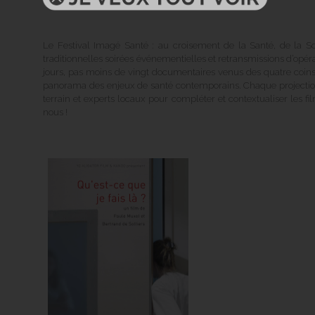
Le Festival Imagé Santé : au croisement de la Santé, de la 
traditionnelles soirées événementielles et retransmissions d’opéra
jours, pas moins de vingt documentaires venus des quatre coi
panorama des enjeux de santé contemporains. Chaque projection
terrain et experts locaux pour compléter et contextualiser les fil
nous !