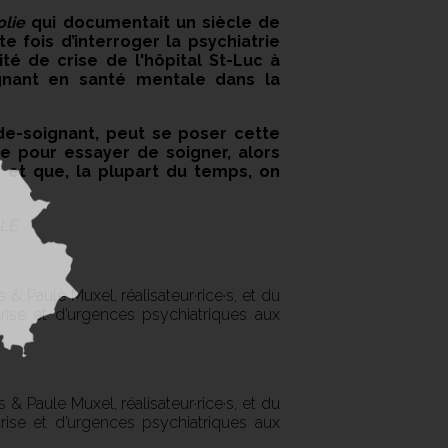
olie
qui documentait un siècle de
e fois d’interroger la psychiatrie
té de crise de l'hôpital St-Luc à
oignant en santé mentale dans la
de-soignant, peut se poser cette
-je pour essayer de soigner, alors
s et que, la plupart du temps, on
LE
& Paule Muxel, réalisateur·rice·s, et du
rise et d’urgences psychiatriques aux
& Paule Muxel, réalisateur·rice·s, et du
rise et d’urgences psychiatriques aux