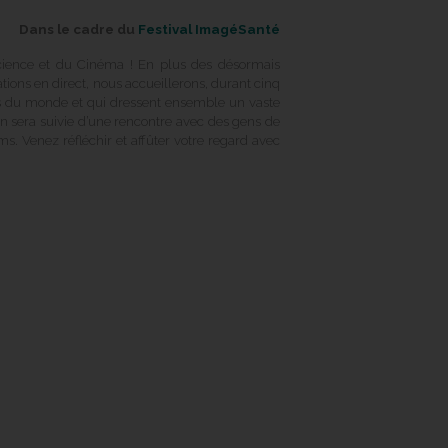
Dans le cadre du
Festival ImagéSanté
Science et du Cinéma ! En plus des désormais
tions en direct, nous accueillerons, durant cinq
ns du monde et qui dressent ensemble un vaste
 sera suivie d’une rencontre avec des gens de
ms. Venez réfléchir et affûter votre regard avec