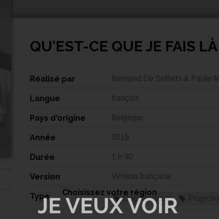
QU'EST-CE QUE JE FAIS LÀ
Réalisé par
Bertrand De Solliers & Paule 
Langue
français
Pays d'origine
Belgique
Année
2019
Durée
1 h 40
Version
Version française
Choisissez votre région
Type
Documentaire
Projecti