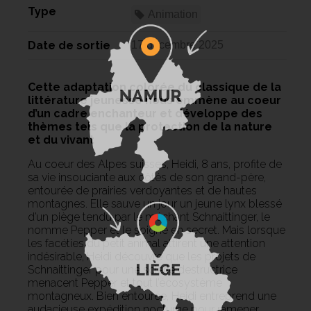
Type
Animation
Date de sortie
17 décembre 2025
Cette adaptation colorée du classique de la
littérature jeunesse nous emmène au coeur
d’un cadre enchanteur et développe des
thèmes tels que la protection de la nature
et du vivant
Au coeur des Alpes suisses, Heidi, 8 ans, profite de
sa vie insouciante aux côtés de son grand-père,
entourée de prairies verdoyantes et de hautes
montagnes. Elle sauve un jour un jeune lynx blessé
d’un piège tendu par le méchant Schnaittinger, le
nomme Pepper et le soigne en secret. Mais lorsque
les facéties du petit animal attirent une attention
indésirable, Heidi découvre que les projets de
Schnaittinger pour une scierie destructrice
menacent Pepper et tout l’écosystème
montagneux. Bien entourée, Heidi entreprend une
audacieuse expédition nocturne pour ramener