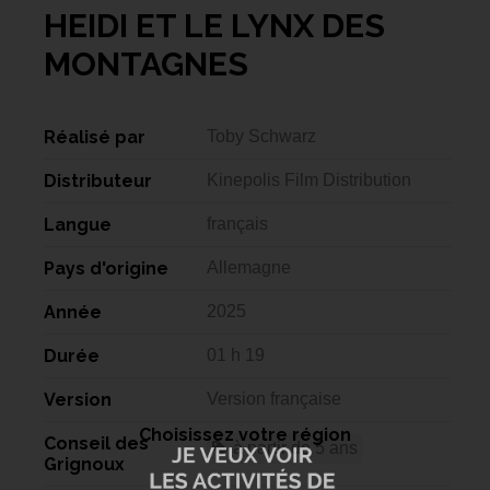
HEIDI ET LE LYNX DES
MONTAGNES
Réalisé par
Toby Schwarz
Distributeur
Kinepolis Film Distribution
Langue
français
Pays d'origine
Allemagne
Année
2025
Durée
01 h 19
Version
Version française
Choisissez votre région
Conseil des
à partir de 5 ans
Grignoux