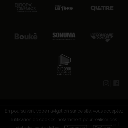
En poursuivant votre navigation sur ce site, vous acceptez
© 2026 CENTRE CULTUREL LES GRIGNOUX ASBL -
Kit presse
-
Conditions générales d'utilisation
-
Règlement
l’utilisation de cookies, notamment pour réaliser des
concours