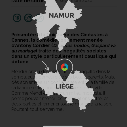
Date de sortie
24 septembre 2025
Présentée à la Quinzaine des Cinéastes à
Cannes, la comédie rondement menée
d’Antony Cordier (
Douches froides
,
Gaspard va
au mariage
) traite des inégalités sociales
dans un style particulièrement caustique qui
détone
Mehdi a prévu de passer un été tranquille dans la
somptueuse demeure de ses beaux-parents. Mais,
dès son arrivée, un conflit éclate entre la famille de
sa fiancée et le couple de gardiens de la villa.
Comme Mehdi est issu d’un milieu modeste, il
pense pouvoir mener les négociations entre les
deux parties et ramener tout le monde à la raison.
Pourtant, tout s’envenime…