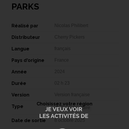
PARKS
Réalisé par
Nicolas Philibert
Distributeur
Cherry Pickers
Langue
français
Pays d'origine
France
Année
2024
Durée
02 h 23
Version
Version française
Choisissez votre région
Type
Documentaire
Date de sortie
8 octobre 2025