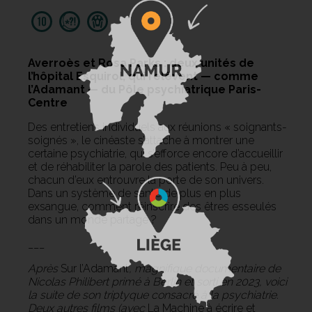
Averroès et Rosa Parks : deux unités de
l’hôpital Esquirol, qui relèvent — comme
l’Adamant — du Pôle psychiatrique Paris-
Centre
Des entretiens individuels aux réunions « soignants-
soignés », le cinéaste s’attache à montrer une
certaine psychiatrie, qui s’efforce encore d’accueillir
et de réhabiliter la parole des patients. Peu à peu,
chacun d’eux entrouvre la porte de son univers.
Dans un système de santé de plus en plus
exsangue, comment réinscrire des êtres esseulés
dans un monde partagé ?
___
Après
Sur l’Adamant
, magnifique documentaire de
Nicolas Philibert primé à Berlin et sorti en 2023, voici
la suite de son triptyque consacré à la psychiatrie.
Deux autres films (avec
La Machine à écrire et