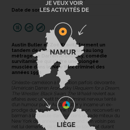
Date de sortie
27 août 2025
Austin Butler et Zoë Kravitz forment un
tandem de choc dans le nouveau long
métrage de Darren Aronofsky, comédie
survitaminée qui s’offre une plongée
musclée dans le New York criminel des
années 1990
Cinéaste-caméléon à l’ambition parfois dévorante,
l’Américain Darren Aronofsky (
Requiem for a Dream
,
The Wrestler
,
Black Swan
,
The Whale
) revient aux
affaires avec un petit thriller criminel nerveux teinté
d’un humour punk. Austin Butler y incarne un ex-
prodige du baseball, Hank Thompson, reconverti en
barman à la gueule d’amour dans un rade miteux du
New York des années 1990. Quand son voisin pas
net lui demande de s’occuper de son chat durant