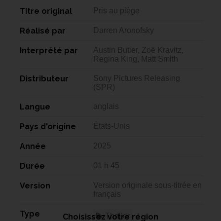
Titre original
Pris au piège
Réalisé par
Darren Aronofsky
Interprété par
Austin Butler, Zoë Kravitz,
Regina King, Matt Smith
Distributeur
Sony Pictures Releasing
(SPR)
Langue
anglais
Pays d'origine
États-Unis
Année
2025
Durée
01 h 45
Version
Version originale sous-titrée en
français
Type
Thriller
Choisissez votre région