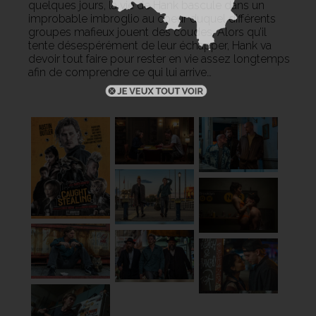
quelques jours, la vie de Hank bascule dans un
improbable imbroglio au coeur duquel différents
groupes mafieux jouent des coudes. Alors qu’il
tente désespérément de leur échapper, Hank va
devoir tout faire pour rester en vie assez longtemps
afin de comprendre ce qui lui arrive…