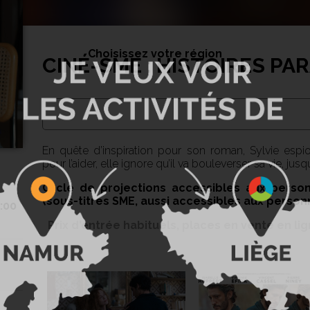
Choisissez votre région
CINÉ-SME : HISTOIRES PA
En quête d’inspiration pour son roman, Sylvie esp
pour l’aider, elle ignore qu’il va bouleverser sa vie, jusq
Cycle de projections accessibles aux pers
(sous-titres SME, aussi accessibles aux perso
8:00
Prix d'entrée habituels, places en vente en l