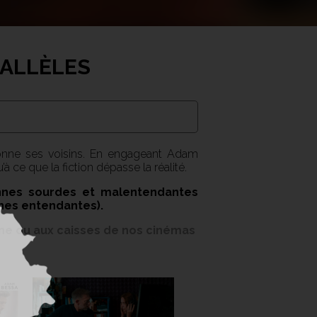
RALLÈLES
ionne ses voisins. En engageant Adam
u’à ce que la fiction dépasse la réalité.
onnes sourdes et malentendantes
nnes entendantes).
igne ou aux caisses de nos cinémas