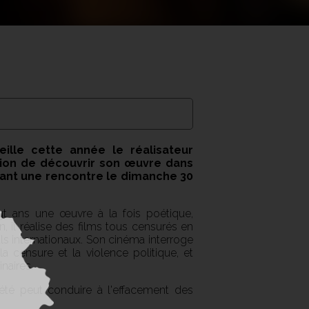
cueille cette année le réalisateur
ion de découvrir son œuvre dans
avant une rencontre le dimanche 30
t ans une œuvre à la fois poétique,
, il réalise des films tous censurés en
ls internationaux. Son cinéma interroge
la censure et la violence politique, et
inaires.
été peut conduire à l'effacement des