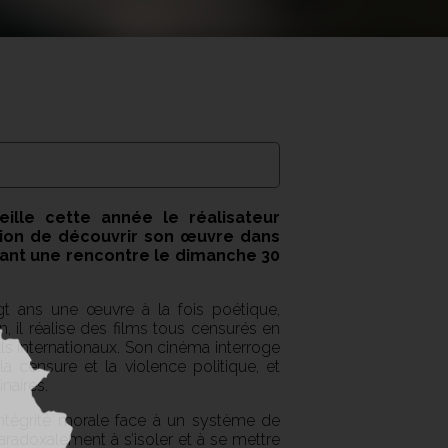
cueille cette année le réalisateur
ion de découvrir son œuvre dans
avant une rencontre le dimanche 30
t ans une œuvre à la fois poétique,
, il réalise des films tous censurés en
ls internationaux. Son cinéma interroge
la censure et la violence politique, et
inaires.
ntégrité morale face à un système de
aradoxalement à s’isoler et à se mettre