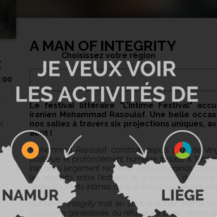
A MAN OF INTEGRITY
Choisissez votre région
E
0:00
Le festival littéraire "L’Intime Festival" ac
iranien Mohammad Rasoulof. Une belle occas
nos salles à travers six projections uniques, 
t
août !
Mohammad Rasoulof construit depuis plus de ving
politique et profondément humaine. Installé à Téhéran
Iran, mais largement reconnus dans les grands festiva
les rapports entre l’individu et le pouvoir, dénonce 
révèle les effets intimes de la dictature sur les vies ord
A Man of Integrity
met en crise la notion même d’i
corruption généralisée, ou refuser de céder revient p