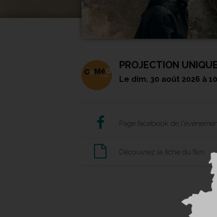
PROJECTION UNIQU
Le
dim. 30 août 2026
à 1
Page facebook de l'événemen
Découvrez la fiche du film