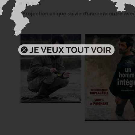
en danger.
Projection unique suivie d’une rencontre av