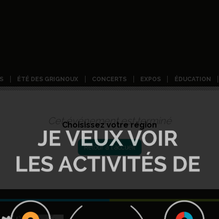
S
ÉTÉ DES GRIGNOUX
CONCERTS
EXPOS
ÉDUCATION
Cet événement est terminé
Choisissez votre région
Retour à l'accueil