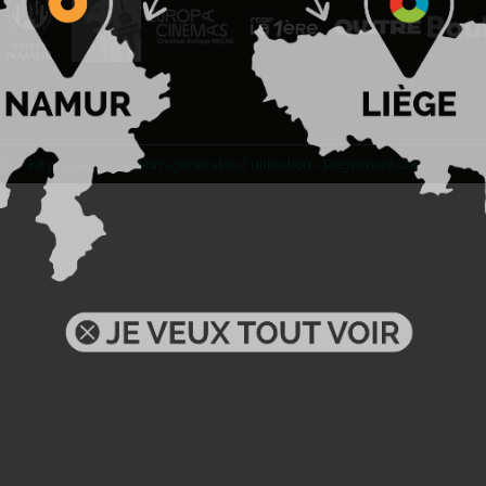
BL -
Kit presse
-
Conditions générales d'utilisation
-
Règlement concours