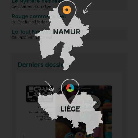
Le Mystère des fées
de Charles Sturridge
Rouge comme le ciel
de Cristiano Bortone
Le Tout Nouveau Testament
de Jaco Van Dormael
1
Derniers dossiers