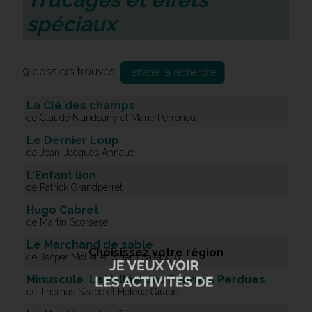
spéciaux
9 dossiers trouvés.
effacer la recherche
La Clé des champs
de Claude Nuridsany et Marie Pérrenou
Le Dernier Loup
de Jean-Jacques Annaud
L'Enfant lion
de Patrick Grandperret
Hugo Cabret
de Martin Scorsese
Le Marchand de sable
Choisissez votre région
de Jesper Møller et Sinem Sakaoglu
Minuscule. La Vallée des Fourmis Perdues
de Thomas Szabo et Hélène Giraud