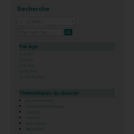
Recherche
1, 2 , 3 Léon !
Par âge
3-6 ans
6-9 ans
9-12 ans
12-15 ans
15 ans et plus
Thématiques du dossier
environnement
littérature et musique
moeurs
mœurs
techniques
éducation